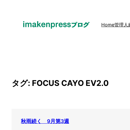
内
容
を
Home
管理人
ス
キ
ッ
プ
タグ:
FOCUS CAYO EV2.0
秋雨続く 9月第3週