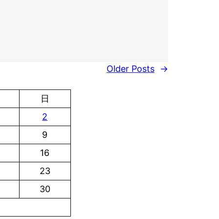
Older Posts
→
日
2
9
16
23
30