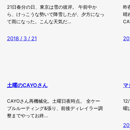
21日春分の日、東京は雪の彼岸。 午前中か
昨
ら、けっこうな勢いで降雪したが、夕方になっ
晴
て雨になった。こんな天気だ…
C
2018 / 3 / 21
20
土曜のCAYOさん
マ
CAYOさん再機械化。土曜日夜時点。 全ケー
12
ブルルーティング&張り、前後ディレイラー調
曜
整までやってお終…
201