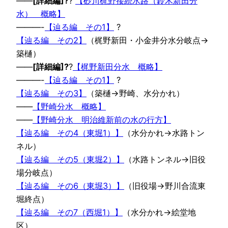
——
[詳細編]?
?
【砂川梶野接続水路（鈴木新田分
水） 概略】
———-
【辿る編 その1】
?
【辿る編 その2】
（梶野新田・小金井分水分岐点→
築樋）
——
[詳細編]?
?
【梶野新田分水 概略】
———-
【辿る編 その1】
?
【辿る編 その3】
（築樋→野崎、水分かれ）
——
【野崎分水 概略】
——
【野崎分水 明治維新前の水の行方】
【辿る編 その4（東堀1）】
（水分かれ→水路トン
ネル）
【辿る編 その5（東堀2）】
（水路トンネル→旧役
場分岐点）
【辿る編 その6（東堀3）】
（旧役場→野川合流東
堀終点）
【辿る編 その7（西堀1）】
（水分かれ→絵堂地
区）