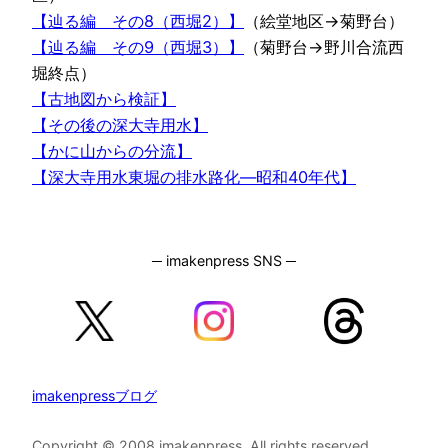
【辿る編 その8（西堀2）】
（絵堂地区→菊野台）
【辿る編 その9（西堀3）】
（菊野台→野川合流西
堀終点）
【古地図から検証】
【その後の深大寺用水】
【かに山からの分流】
【深大寺用水東堀の排水路化―昭和40年代】
─ imakenpress SNS ─
imakenpressブログ
Copyright © 2008 imakenpress, All rights reserved.