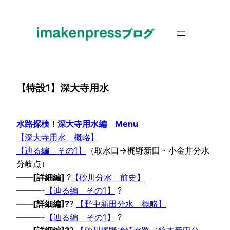
内
容
を
ス
キ
ッ
【特設1】深大寺用水
プ
水路探検！深大寺用水編 Menu
【深大寺用水 概略】
【辿る編 その1】
（取水口→梶野新田・小金井分水
分岐点）
——
[詳細編]
?
【砂川分水 前史】
———-
【辿る編 その1】
?
——
[詳細編]?
?
【野中新田分水 概略】
———-
【辿る編 その1】
?