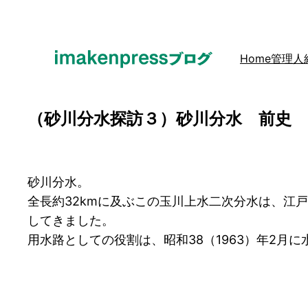
内
容
を
Home
管理人
ス
キ
ッ
（砂川分水探訪３）砂川分水 前史
プ
砂川分水。
全長約32kmに及ぶこの玉川上水二次分水は、江戸
してきました。
用水路としての役割は、昭和38（1963）年2