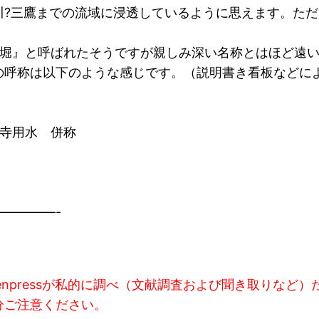
川?三鷹までの流域に浸透しているように思えます。た
元堀』と呼ばれたそうですが親しみ深い名称とはほど遠
の呼称は以下のような感じです。（説明書き看板などに
寺用水 併称
————-
enpressが私的に調べ（文献調査および聞き取りなど
分ご注意ください。