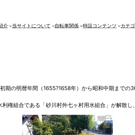
紹介
当サイトについて
自転車関係
特設コンテンツ
カテ
初期の明暦年間（1655?1658年）から昭和中期まで
月に水利権組合である「砂川村外七ヶ村用水組合」が解散