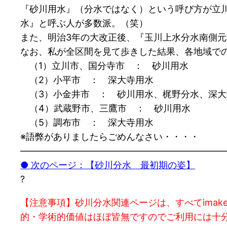
『砂川用水』（分水ではなく）という呼び方が立
水』と呼ぶ人が多数派。（笑）
また、明治3年の大改正後、『玉川上水分水南側
なお、私が全区間を見て歩きした結果、各地域で
（1）立川市、国分寺市 ： 砂川用水
（2）小平市 ： 深大寺用水
（3）小金井市 ： 砂川用水、梶野分水、深大
（4）武蔵野市、三鷹市 ： 砂川用水
（5）調布市 ： 深大寺用水
※語弊がありましたらごめんなさい・・・・
———————————————————————
● 次のページ：【砂川分水 最初期の姿】
?
【
注意事項】砂川分水関連ページは、すべてimak
的・学術的価値はほぼ皆無ですのでご利用には十