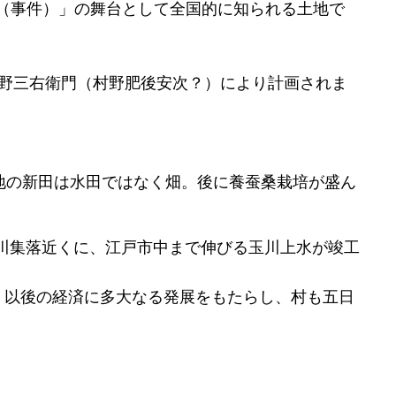
（事件）」の舞台として全国的に知られる土地で
村野三右衛門（村野肥後安次？）により計画されま
。
当地の新田は水田ではなく畑。後に養蚕桑栽培が盛ん
砂川集落近くに、江戸市中まで伸びる玉川上水が竣工
、以後の経済に多大なる発展をもたらし、村も五日