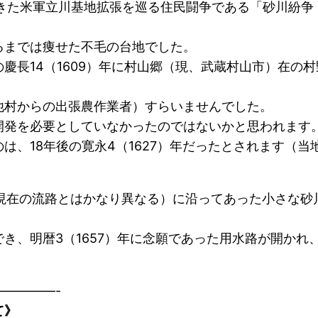
おきた米軍立川基地拡張を巡る住民闘争である「砂川紛争
るまでは痩せた不毛の台地でした。
慶長14（1609）年に村山郷（現、武蔵村山市）在の
他村からの出張農作業者）すらいませんでした。
開発を必要としていなかったのではないかと思われます
は、18年後の寛永4（1627）年だったとされます（
川（現在の流路とはかなり異なる）に沿ってあった小さな
き、明暦3（1657）年に念願であった用水路が開かれ
————-
て》