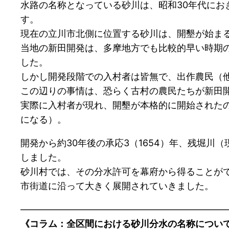
水路の名称となっている砂川は、昭和30年代に
す。
現在の立川市北側に位置する砂川は、開墾が始ま
当地の新田開発は、多摩地方でも比較的早い時期の
した。
しかし開発段階での入村者は皆無で、出作農民（
この辺りの事情は、恐らく古村の農民たちが新田
実際に入村者が現れ、開墾が本格的に開始されたの
になる）。
開発から約30年後の承応3（1654）年、残堀
しました。
砂川村では、その分水許可を幕府から得ることがで
市街道に沿って大きく展開されていきました。
———————————————————————
《コラム：全区間における砂川分水の名称につい