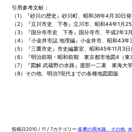
引用参考文献：
（1）『砂川の歴史』砂川町、昭和38年4月30日発
（2）『立川市史 下巻』立川市、昭和44年1月2
（3）『国分寺市史 下巻』国分寺市、平成2年3月
（4）『小金井市誌 地理編』小金井市、昭和43年3
（5）『三鷹市史』市史編纂室、昭和45年11月3日
（6）『明治前期・昭和前期 東京都市地図4（東京
（7）『図解 武蔵野の水路』渡部一二著 東海大学
（8）その他、明治?現代までの各種地図図版
投稿日
2010 / 11 / 7
カテゴリー:
多摩の用水路、その他
, 