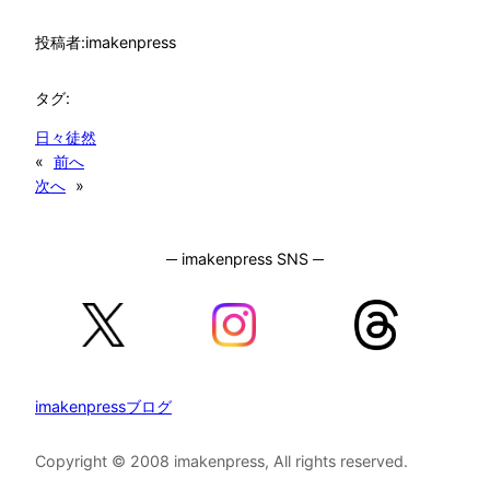
投稿者:
imakenpress
タグ:
日々徒然
«
前へ
次へ
»
─ imakenpress SNS ─
imakenpressブログ
Copyright © 2008 imakenpress, All rights reserved.