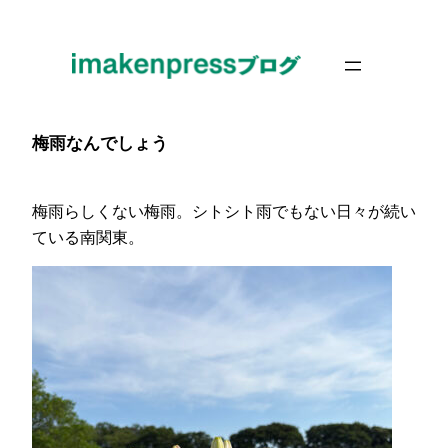
内
容
を
ス
キ
梅雨なんでしょう
ッ
プ
梅雨らしくない梅雨。シトシト雨でもない日々が続い
ている南関東。