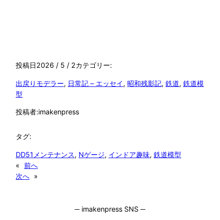
投稿日
2026 / 5 / 2
カテゴリー:
出戻りモデラー
, 
日常記 – エッセイ
, 
昭和残影記
, 
鉄道
, 
鉄道模
型
投稿者:
imakenpress
タグ:
DD51メンテナンス
, 
Nゲージ
, 
インドア趣味
, 
鉄道模型
«
前へ
次へ
»
─ imakenpress SNS ─