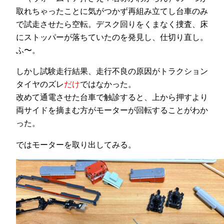
取れちゃったことに気がつかず再組み立てし台車のみ
で試走させたら空転。デスク回りをくまなく捜査、床
にストッパーが落ちていたのを発見し、仕切り直し。
ふ〜。
しかし試験走行結果、走行不良の原因がトラクション
タイヤのズレ
だけ
ではなかった。
改めて通電させた台車で触診すると、上から押すより
両サイドを摘まむ方がモーターが回転することがわか
った。
ではモーターを取り出してみる。