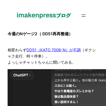
内
容
を
ス
キ
今週のNゲージ2（ DD51再再整備）
ッ
プ
相変わらず
DD51（KATO 7008-N）が不調
（ギクシ
ャク走行、時々停車）。
よっしゃチャットちゃんに聞いてみる。