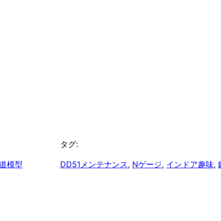
タグ:
道模型
DD51メンテナンス
, 
Nゲージ
, 
インドア趣味
, 