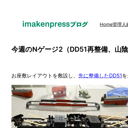
内
容
を
Home
管理人
ス
キ
ッ
今週のNゲージ2（DD51再整備、山陰
プ
お座敷レイアウトを敷設し、
先に整備したDD51
を