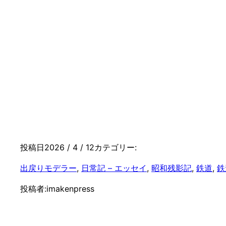
投稿日
2026 / 4 / 12
カテゴリー:
出戻りモデラー
, 
日常記 – エッセイ
, 
昭和残影記
, 
鉄道
, 
鉄
投稿者:
imakenpress