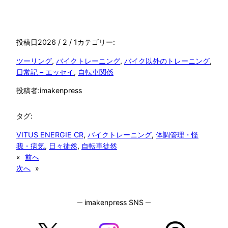
投稿日
2026 / 2 / 1
カテゴリー:
ツーリング
, 
バイクトレーニング
, 
バイク以外のトレーニング
, 
日常記 – エッセイ
, 
自転車関係
投稿者:
imakenpress
タグ:
VITUS ENERGIE CR
, 
バイクトレーニング
, 
体調管理・怪
我・病気
, 
日々徒然
, 
自転車徒然
«
前へ
次へ
»
─ imakenpress SNS ─