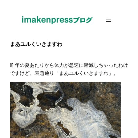
内
容
を
ス
キ
まあユルくいきますわ
ッ
プ
昨年の夏あたりから体力が急速に漸減しちゃったわけ
ですけど、表題通り「まあユルくいきますわ」。