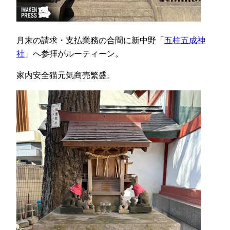
月末の請求・支払業務の合間に新中野「
五柱五成神
社
」へ参拝がルーティーン。
家内安全猫元気商売繁盛。