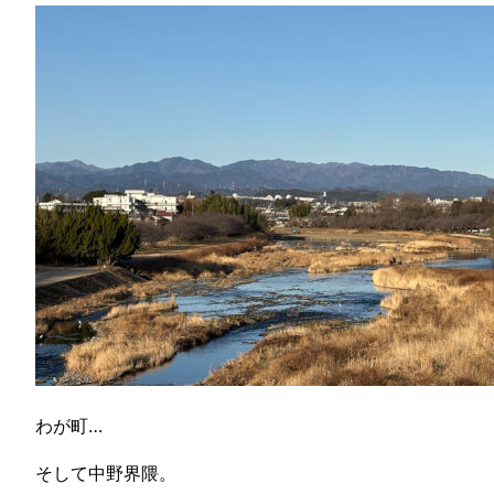
わが町…
そして中野界隈。