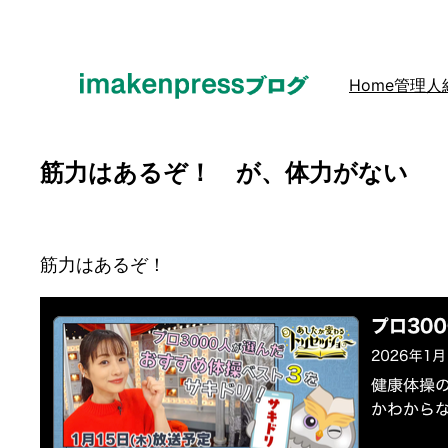
内
容
を
Home
管理人
ス
キ
ッ
筋力はあるぞ！ が、体力がない
プ
筋力はあるぞ！