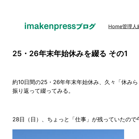
内
容
を
Home
管理人
ス
キ
ッ
25・26年末年始休みを綴る その1
プ
約10日間の25・26年年末年始休み、久々「休み
振り返って綴ってみる。
28日（日）、ちょっと「仕事」が残っていたので