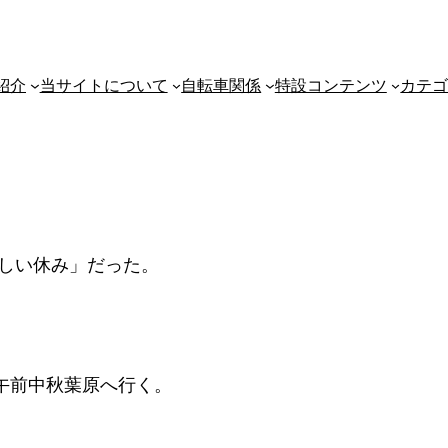
紹介
当サイトについて
自転車関係
特設コンテンツ
カテ
らしい休み」だった。
午前中秋葉原へ行く。