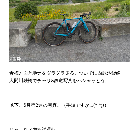
青梅方面と地元をダラダラ走る。ついでに西武池袋線
入間川鉄橋でチャリ&鉄道写真をパシャっとな。
以下、6月第2週の写真。（手短ですが…(^_^;)）
おっ。丸ノ内線試運転！