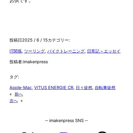
お供です。
投稿日
2025 / 6 / 15
カテゴリー:
IT関係
, 
ツーリング
, 
バイクトレーニング
, 
日常記 – エッセイ
投稿者:
imakenpress
タグ:
Apple-Mac
, 
VITUS ENERGIE CR
, 
日々徒然
, 
自転車徒然
«
前へ
次へ
»
─ imakenpress SNS ─