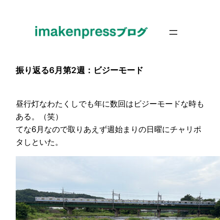
内
容
を
ス
キ
振り返る6月第2週：ビジーモード
ッ
プ
昼行灯なわたくしでも年に数回はビジーモードな時も
ある。（笑）
てな6月なので取りあえず週始まりの日曜にチャリポ
タしといた。