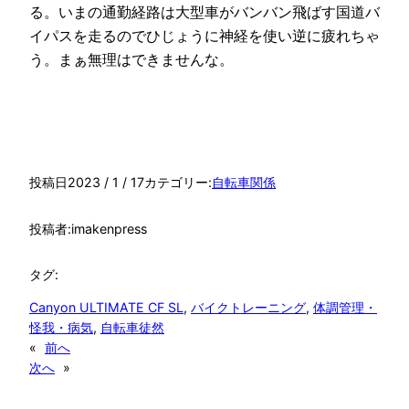
る。いまの通勤経路は大型車がバンバン飛ばす国道バ
イパスを走るのでひじょうに神経を使い逆に疲れちゃ
う。まぁ無理はできませんな。
投稿日
2023 / 1 / 17
カテゴリー:
自転車関係
投稿者:
imakenpress
タグ:
Canyon ULTIMATE CF SL
, 
バイクトレーニング
, 
体調管理・
怪我・病気
, 
自転車徒然
«
前へ
次へ
»