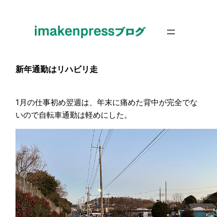
内
容
を
ス
キ
新年通勤はリハビリ走
ッ
プ
1月の仕事初め翌週は、年末に痛めた背中が完全でな
いので自転車通勤は軽めにした。