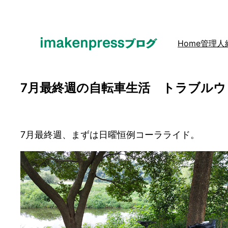
内
容
を
Home
管理人
ス
キ
ッ
7月最終週の自転車生活 トラブルウ
プ
7月最終週、まずは日曜恒例コーラライド。