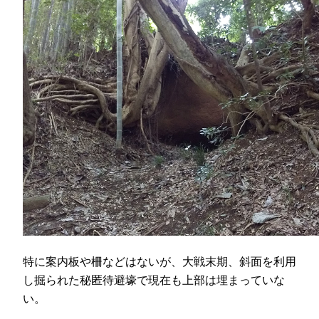
特に案内板や柵などはないが、大戦末期、斜面を利用
し掘られた秘匿待避壕で現在も上部は埋まっていな
い。