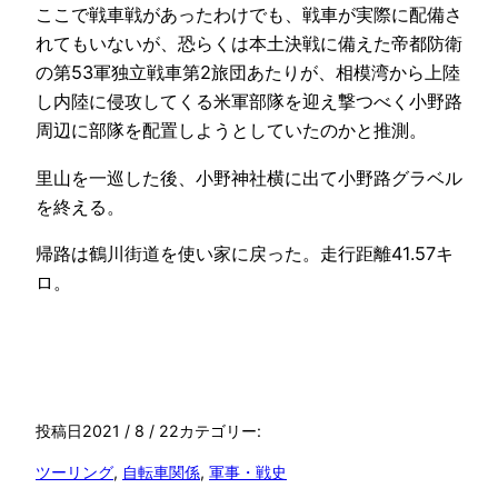
ここで戦車戦があったわけでも、戦車が実際に配備さ
れてもいないが、恐らくは本土決戦に備えた帝都防衛
の第53軍独立戦車第2旅団あたりが、相模湾から上陸
し内陸に侵攻してくる米軍部隊を迎え撃つべく小野路
周辺に部隊を配置しようとしていたのかと推測。
里山を一巡した後、小野神社横に出て小野路グラベル
を終える。
帰路は鶴川街道を使い家に戻った。走行距離41.57キ
ロ。
投稿日
2021 / 8 / 22
カテゴリー:
ツーリング
, 
自転車関係
, 
軍事・戦史