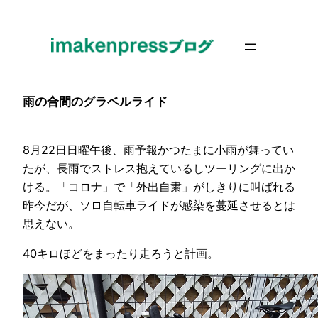
内
容
を
ス
キ
雨の合間のグラベルライド
ッ
プ
8月22日日曜午後、雨予報かつたまに小雨が舞ってい
たが、長雨でストレス抱えているしツーリングに出か
ける。「コロナ」で「外出自粛」がしきりに叫ばれる
昨今だが、ソロ自転車ライドが感染を蔓延させるとは
思えない。
40キロほどをまったり走ろうと計画。