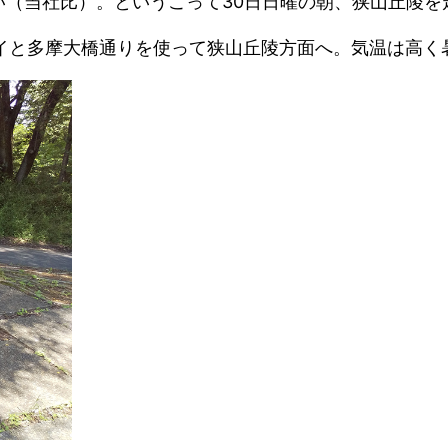
い（当社比）。というこって30日日曜の朝、狭山丘陵を
サイと多摩大橋通りを使って狭山丘陵方面へ。気温は高く