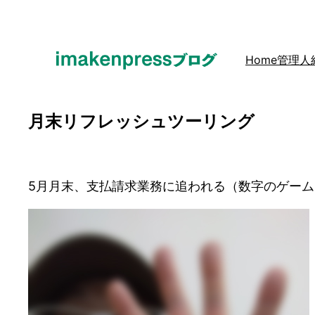
内
容
を
Home
管理人
ス
キ
ッ
月末リフレッシュツーリング
プ
5月月末、支払請求業務に追われる（数字のゲー