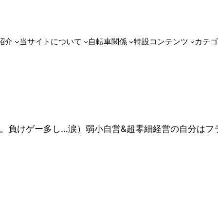
紹介
当サイトについて
自転車関係
特設コンテンツ
カテ
ム。負けゲー多し…涙）弱小自営&超零細経営の自分はフ