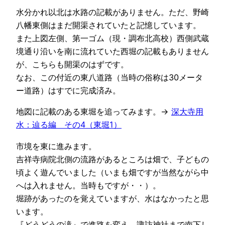
水分かれ以北は水路の記載がありません。ただ、野崎
八幡東側はまだ開渠されていたと記憶しています。
また上図左側、第一ゴム（現・調布北高校）西側武蔵
境通り沿いを南に流れていた西堀の記載もありません
が、こちらも開渠のはずです。
なお、この付近の東八道路（当時の俗称は30メータ
ー道路）はすでに完成済み。
地図に記載のある東堀を追ってみます。→
深大寺用
水：辿る編 その4（東堀1）
市境を東に進みます。
吉祥寺病院北側の流路があるところは畑で、子どもの
頃よく遊んでいました（いまも畑ですが当然ながら中
へは入れません。当時もですが・・）。
堀跡があったのを覚えていますが、水はなかったと思
います。
『どうどうの滝』で進路を変え、諏訪神社まで南下し