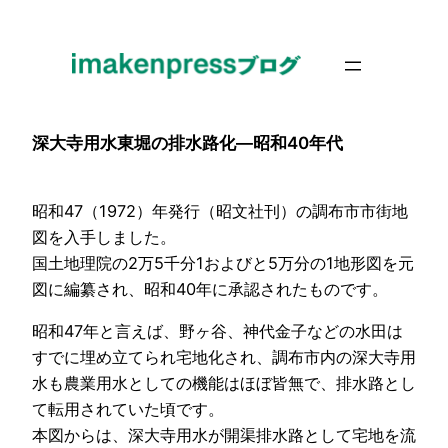
内
容
を
ス
キ
深大寺用水東堀の排水路化―昭和40年代
ッ
プ
昭和47（1972）年発行（昭文社刊）の調布市市街地
図を入手しました。
国土地理院の2万5千分1およびと5万分の1地形図を元
図に編纂され、昭和40年に承認されたものです。
昭和47年と言えば、野ヶ谷、神代金子などの水田は
すでに埋め立てられ宅地化され、調布市内の深大寺用
水も農業用水としての機能はほぼ皆無で、排水路とし
て転用されていた頃です。
本図からは、深大寺用水が開渠排水路として宅地を流