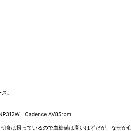
ース。
P312W Cadence AV85rpm
し朝食は摂っているので血糖値は高いはずだが、なぜか