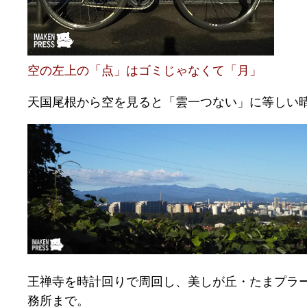
空の左上の「点」はゴミじゃなくて「月」
天国尾根から空を見ると「雲一つない」に等しい
王禅寺を時計回りで周回し、美しが丘・たまプラ
務所まで。