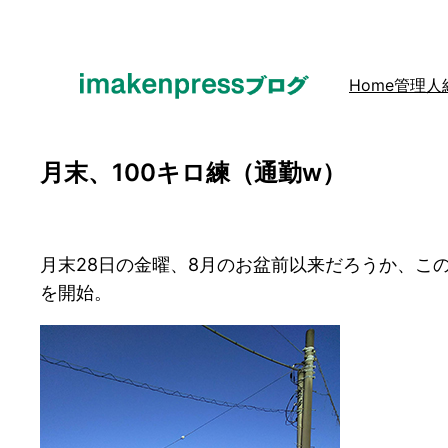
内
容
を
Home
管理人
ス
キ
ッ
月末、100キロ練（通勤w）
プ
月末28日の金曜、8月のお盆前以来だろうか、こ
を開始。