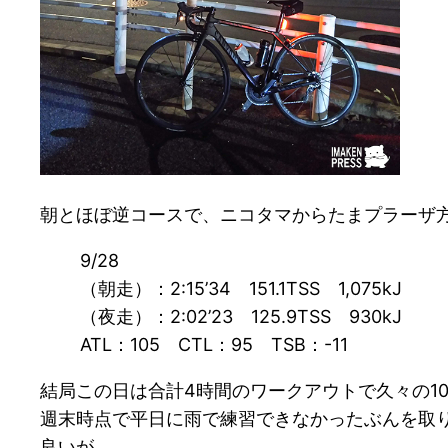
朝とほぼ逆コースで、ニコタマからたまプラーザ
9/28
（朝走）：2:15’34 151.1TSS 1,075kJ
（夜走）：2:02’23 125.9TSS 930kJ
ATL：105 CTL：95 TSB：-11
結局この日は合計4時間のワークアウトで久々の1
週末時点で平日に雨で練習できなかったぶんを取
良いが…