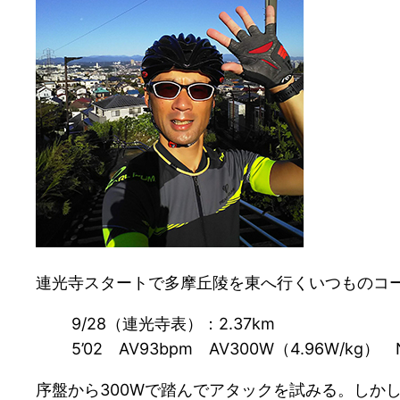
連光寺スタートで多摩丘陵を東へ行くいつものコ
9/28（連光寺表）：2.37km
5’02 AV93bpm AV300W（4.96W/kg） N
序盤から300Wで踏んでアタックを試みる。しか