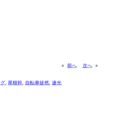
«
前へ
次へ
»
ング
, 
尾根幹
, 
自転車徒然
, 
連光