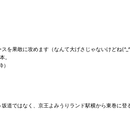
を果敢に攻めます（なんて大げさじゃないけどね(^_^;
本。
抜粋）
う坂道ではなく、京王よみうりランド駅横から東巻に登