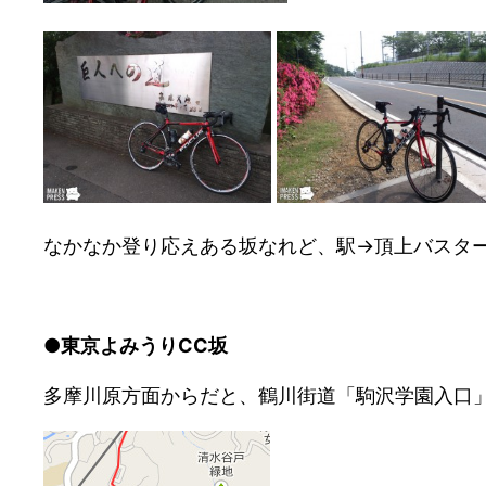
なかなか登り応えある坂なれど、駅→頂上バスター
●東京よみうりCC坂
多摩川原方面からだと、鶴川街道「駒沢学園入口