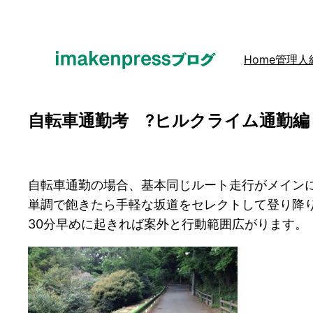
内
容
を
Home
管理人
ス
キ
ッ
自転車通勤考 ?ヒルクライム通勤編
プ
自転車通勤の場合、基本同じルート走行がメイン
単調で飽きたら手軽な坂道をセレクトして登り降
30分早めに起きれば案外と行動範囲広がります。