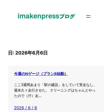
内
容
を
ス
キ
ッ
プ
日:
2026年6月6日
今週のNゲージ（プランB始動）
ここ3週間あまり「駅の建設」をしていて実走なし、
週末久々走行させた。 クリーニングはちゃんとやっ
たので（汗）走…
2026 / 6 / 6