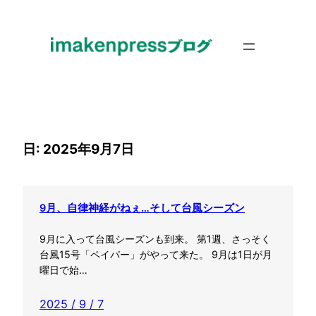
内
容
を
ス
キ
ッ
プ
日:
2025年9月7日
9月、自律神経がねぇ…そして台風シーズン
9月に入って台風シーズンも到来。 第1週、さっそく
台風15号「ペイパー」がやって来た。 9月は1日が月
曜日で始…
2025 / 9 / 7