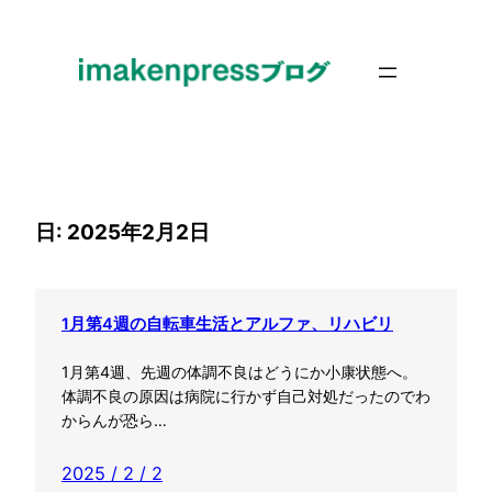
内
容
を
ス
キ
ッ
プ
日:
2025年2月2日
1月第4週の自転車生活とアルファ、リハビリ
1月第4週、先週の体調不良はどうにか小康状態へ。
体調不良の原因は病院に行かず自己対処だったのでわ
からんが恐ら…
2025 / 2 / 2