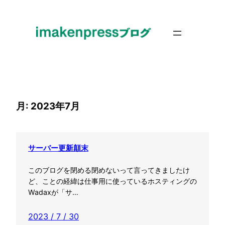
内
容
を
ス
キ
ッ
プ
月:
2023年7月
サーバー更新顛末
このブログを閉める閉めないって言ってきましたけ
ど、ことの経緯は仕事用に使っているホスティングの
Wadaxが「サ…
2023 / 7 / 30