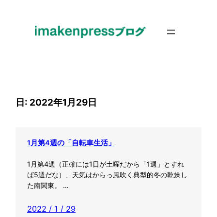
内
容
を
ス
キ
ッ
プ
日:
2022年1月29日
1月第4週の「自転車生活」
1月第4週（正確には1日が土曜だから「1週」とすれ
ば5週だな）、天気はからっ風吹く典型的冬の乾燥し
た南関東。 …
2022 / 1 / 29