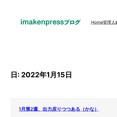
内
容
を
Home
管理人
ス
キ
ッ
プ
日:
2022年1月15日
1月第2週、出力戻りつつある（かな）