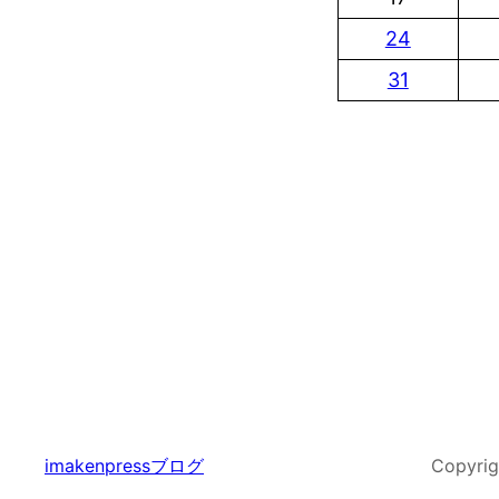
24
31
imakenpressブログ
Copyrig