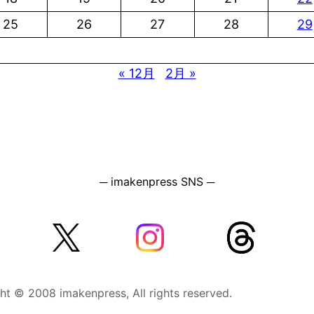
25
26
27
28
29
« 12月
2月 »
─ imakenpress SNS ─
ht © 2008 imakenpress, All rights reserved.